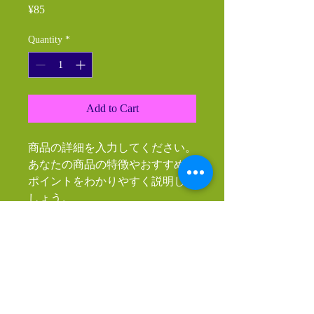
Price
¥85
Quantity
*
Add to Cart
商品の詳細を入力してください。
あなたの商品の特徴やおすすめの
ポイントをわかりやすく説明しま
しょう。
商品情報
商品の詳細を入力してください。サイ
返品・返金ポリシー
ズ、素材、取扱説明に加え、商品の特
徴やおすすめのポイントなどを説明し
返品・返金規約を入力してください。
ましょう。