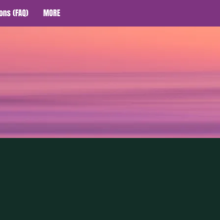
ons (FAQ)
MORE
塾