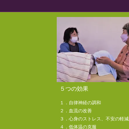
​５つの効果
１．自律神経の調和
２．血流の改善
３．心身のストレス、不安の軽減
４．低体温の克服