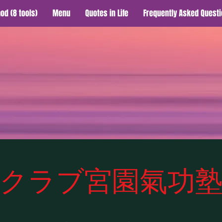
od (8 tools)
Menu
Quotes in Life
Frequently Asked Questi
クラブ宮園氣功