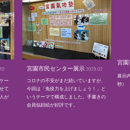
​宮
​宮園市民センター展示
10
2023.02
展示
ケー
コロナの不安がまだ続いていますが、
秒）
せて
今回は「免疫力を上げましょう！」と
人が
いうテーマで構成しました。手書きの
会員似顔絵が好評です。