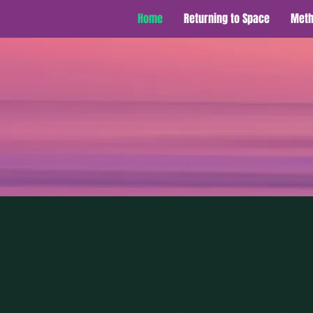
Home
Returning to Space
Meth